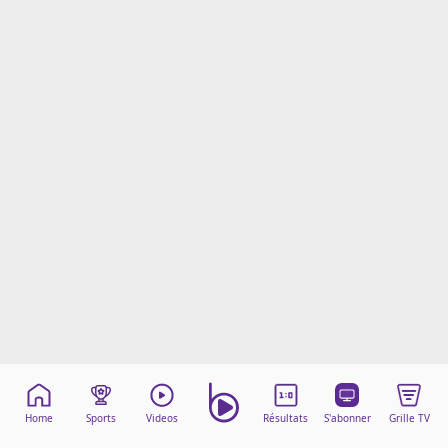
Mentions légales
Cookies
Protection des données
Paramétrer mon consentement
Home
Sports
Videos
Résultats
S'abonner
Grille TV