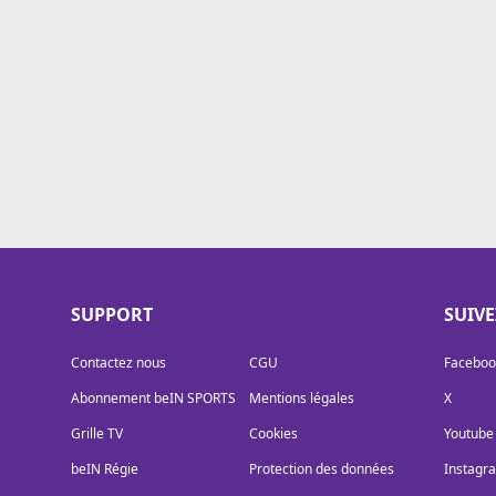
Cookies
Protection des données
Paramétrer mon consentement
SUPPORT
SUIV
Contactez nous
CGU
Faceboo
Abonnement beIN SPORTS
Mentions légales
X
Grille TV
Cookies
Youtube
beIN Régie
Protection des données
Instagr