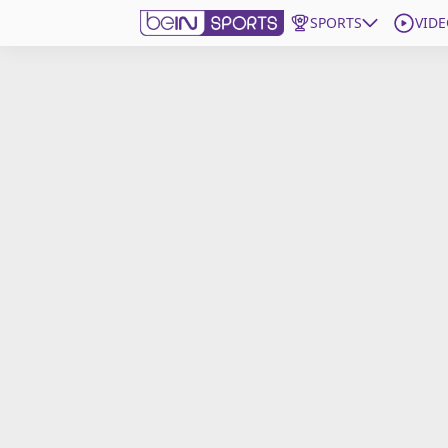
SPORTS
VIDE
beIN SPORTS CONNECT
Edition
France
Replays
Podcasts
En Direct
Gérer les notifications
Contactez nous
Grille TV
beINSPIRED
CGU
Mentions légales