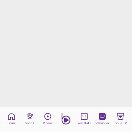
Mentions légales
Cookies
Protection des données
Paramétrer mon consentement
Home
Sports
Videos
Résultats
S'abonner
Grille TV