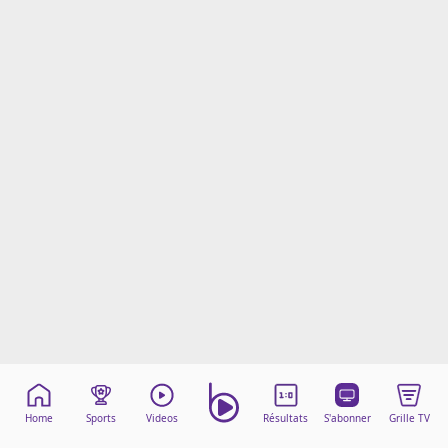
Mentions légales
Cookies
Protection des données
Paramétrer mon consentement
Home
Sports
Videos
Résultats
S'abonner
Grille TV