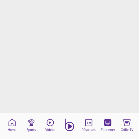
Mentions légales
Cookies
Protection des données
Paramétrer mon consentement
Home
Sports
Videos
Résultats
S'abonner
Grille TV