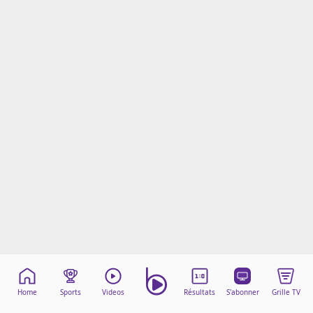
Mentions légales
Cookies
Protection des données
Paramétrer mon consentement
Home
Sports
Videos
Résultats
S'abonner
Grille TV