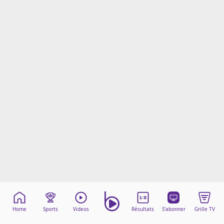
Mentions légales
Cookies
Protection des données
Paramétrer mon consentement
Home
Sports
Videos
Résultats
S'abonner
Grille TV