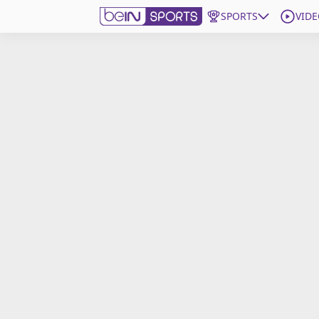
SPORTS
VIDE
beIN SPORTS CONNECT
Edition
France
Replays
Podcasts
En Direct
Gérer les notifications
Contactez nous
Grille TV
beINSPIRED
CGU
Mentions légales