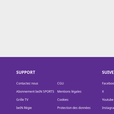
Cookies
Protection des données
Paramétrer mon consentement
SUPPORT
SUIV
Contactez nous
CGU
Faceboo
Abonnement beIN SPORTS
Mentions légales
X
Grille TV
Cookies
Youtube
beIN Régie
Protection des données
Instagr