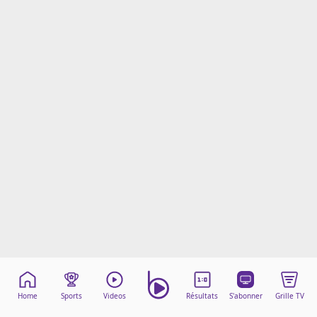
Mentions légales
Cookies
Protection des données
Paramétrer mon consentement
Home
Sports
Videos
Résultats
S'abonner
Grille TV