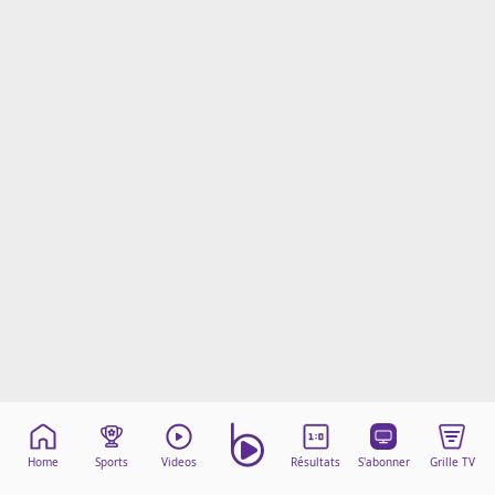
Mentions légales
Cookies
Protection des données
Paramétrer mon consentement
Home
Sports
Videos
Résultats
S'abonner
Grille TV