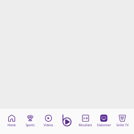
Mentions légales
Cookies
Protection des données
Paramétrer mon consentement
Home
Sports
Videos
Résultats
S'abonner
Grille TV