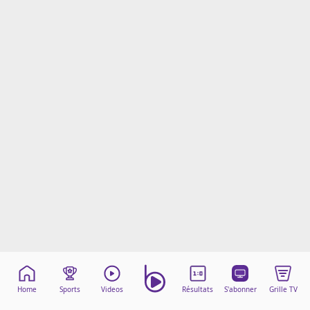
Mentions légales
Cookies
Protection des données
Paramétrer mon consentement
Home
Sports
Videos
Résultats
S'abonner
Grille TV