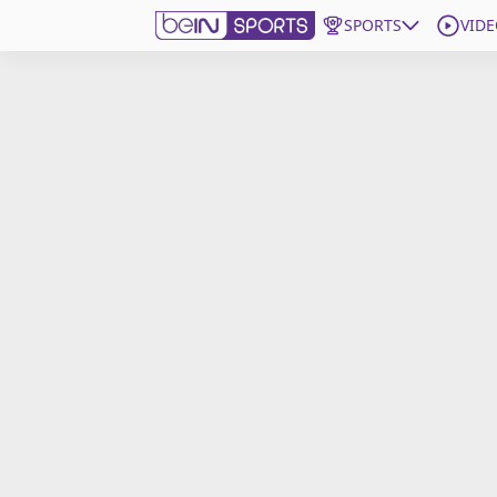
SPORTS
VIDE
beIN SPORTS CONNECT
Edition
France
Replays
Podcasts
En Direct
Gérer les notifications
Contactez nous
Grille TV
beINSPIRED
CGU
Mentions légales