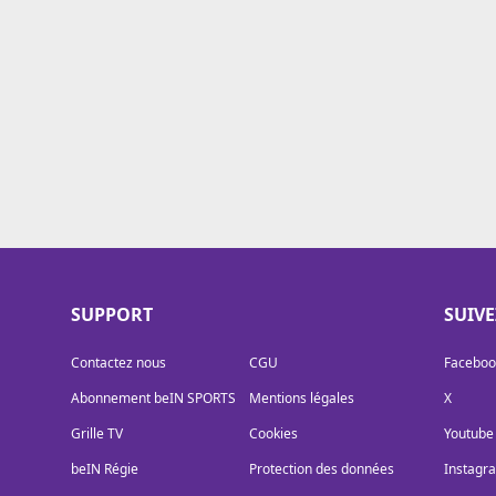
Cookies
Protection des données
Paramétrer mon consentement
SUPPORT
SUIV
Contactez nous
CGU
Faceboo
Abonnement beIN SPORTS
Mentions légales
X
Grille TV
Cookies
Youtube
beIN Régie
Protection des données
Instagr