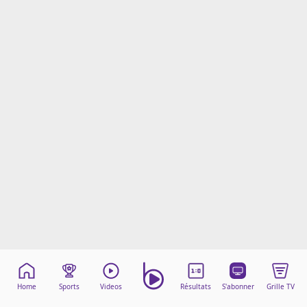
Mentions légales
Cookies
Protection des données
Paramétrer mon consentement
Home
Sports
Videos
Résultats
S'abonner
Grille TV