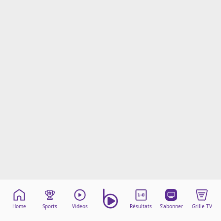
Mentions légales
Cookies
Protection des données
Paramétrer mon consentement
Home
Sports
Videos
Résultats
S'abonner
Grille TV