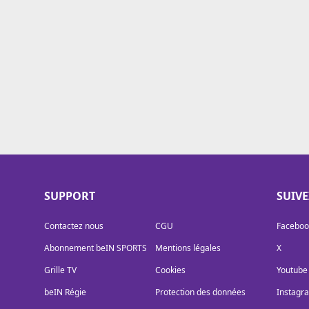
Cookies
Protection des données
Paramétrer mon consentement
SUPPORT
SUIV
Contactez nous
CGU
Faceboo
Abonnement beIN SPORTS
Mentions légales
X
Grille TV
Cookies
Youtube
beIN Régie
Protection des données
Instagr