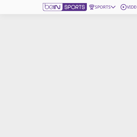
SPORTS
VIDE
beIN SPORTS CONNECT
Edition
France
Replays
Podcasts
En Direct
Gérer les notifications
Contactez nous
Grille TV
beINSPIRED
CGU
Mentions légales