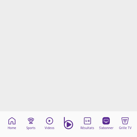
Mentions légales
Cookies
Protection des données
Paramétrer mon consentement
Home
Sports
Videos
Résultats
S'abonner
Grille TV