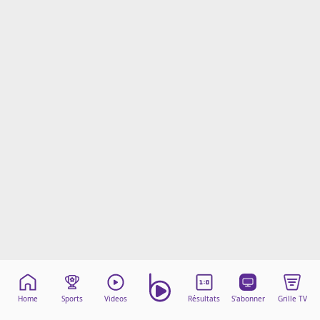
Mentions légales
Cookies
Protection des données
Paramétrer mon consentement
Home
Sports
Videos
Résultats
S'abonner
Grille TV