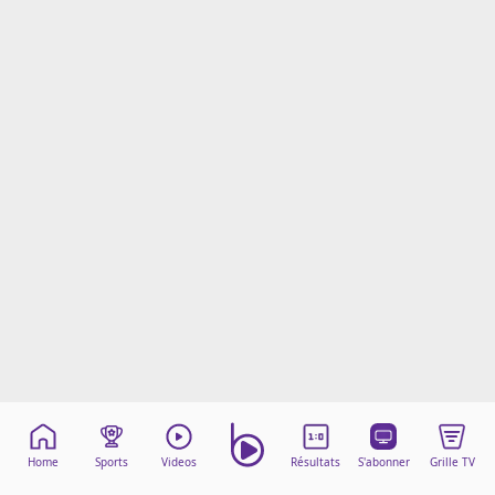
Mentions légales
Cookies
Protection des données
Paramétrer mon consentement
Home
Sports
Videos
Résultats
S'abonner
Grille TV