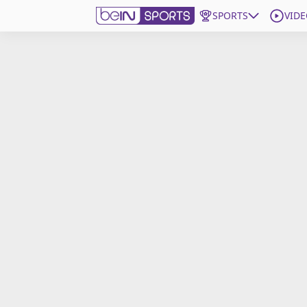
SPORTS
VIDE
beIN SPORTS CONNECT
Edition
France
Replays
Podcasts
En Direct
Gérer les notifications
Contactez nous
Grille TV
beINSPIRED
CGU
Mentions légales