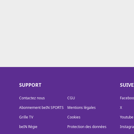
Cookies
Protection des données
Paramétrer mon consentement
SUPPORT
SUIV
Contactez nous
CGU
Faceboo
Abonnement beIN SPORTS
Mentions légales
X
Grille TV
Cookies
Youtube
beIN Régie
Protection des données
Instagr