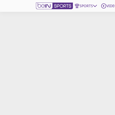
SPORTS
VIDE
beIN SPORTS CONNECT
Edition
France
Replays
Podcasts
En Direct
Gérer les notifications
Contactez nous
Grille TV
beINSPIRED
CGU
Mentions légales