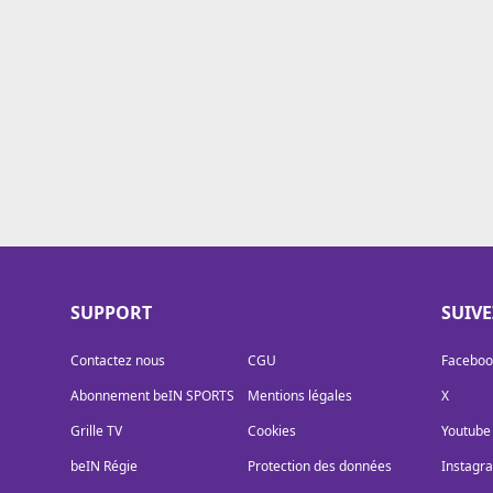
Cookies
Protection des données
Paramétrer mon consentement
SUPPORT
SUIV
Contactez nous
CGU
Faceboo
Abonnement beIN SPORTS
Mentions légales
X
Grille TV
Cookies
Youtube
beIN Régie
Protection des données
Instagr