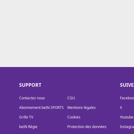
Cookies
Protection des données
Paramétrer mon consentement
SUPPORT
SUIV
Contactez nous
CGU
Faceboo
Abonnement beIN SPORTS
Mentions légales
X
Grille TV
Cookies
Youtube
beIN Régie
Protection des données
Instagr