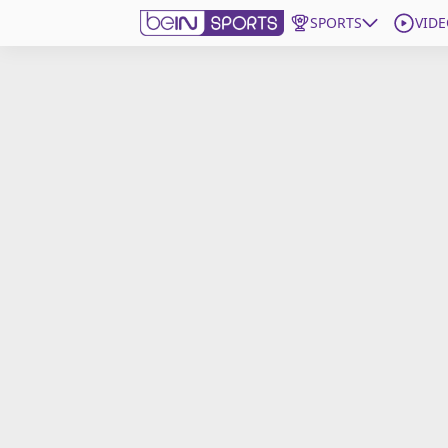
SPORTS
VIDE
beIN SPORTS CONNECT
Edition
France
Replays
Podcasts
En Direct
Gérer les notifications
Contactez nous
Grille TV
beINSPIRED
CGU
Mentions légales