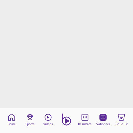
Mentions légales
Cookies
Protection des données
Paramétrer mon consentement
Home
Sports
Videos
Résultats
S'abonner
Grille TV