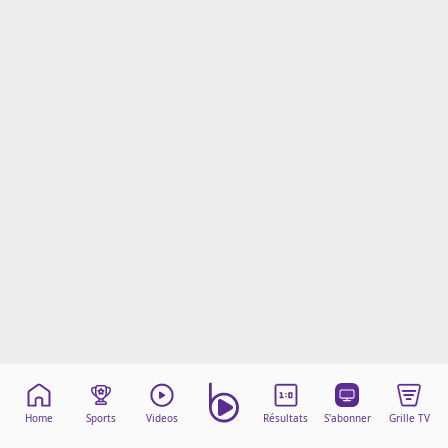
Mentions légales
Cookies
Protection des données
Paramétrer mon consentement
Home
Sports
Videos
Résultats
S'abonner
Grille TV