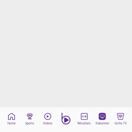
Mentions légales
Cookies
Protection des données
Paramétrer mon consentement
Home
Sports
Videos
Résultats
S'abonner
Grille TV