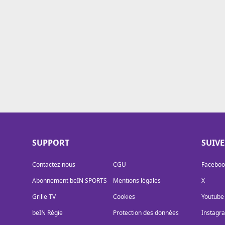
Cookies
Protection des données
Paramétrer mon consentement
SUPPORT
SUIV
Contactez nous
CGU
Faceboo
Abonnement beIN SPORTS
Mentions légales
X
Grille TV
Cookies
Youtube
beIN Régie
Protection des données
Instagr