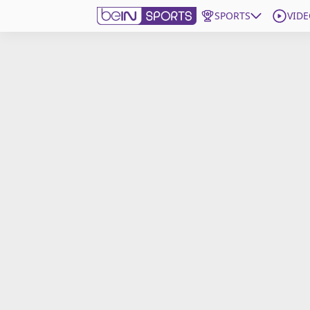
SPORTS
VIDE
beIN SPORTS CONNECT
Edition
France
Replays
Podcasts
En Direct
Gérer les notifications
Contactez nous
Grille TV
beINSPIRED
CGU
Mentions légales