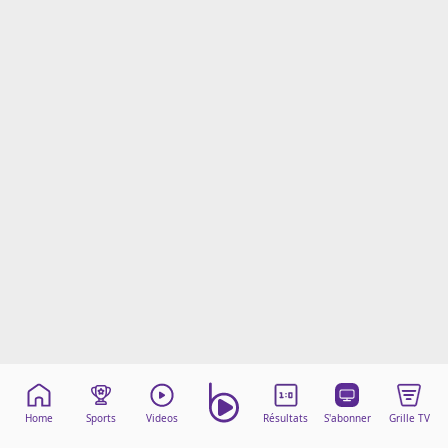
Mentions légales
Cookies
Protection des données
Paramétrer mon consentement
Home
Sports
Videos
Résultats
S'abonner
Grille TV