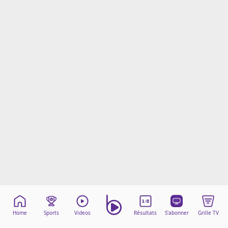
Mentions légales
Cookies
Protection des données
Paramétrer mon consentement
Home
Sports
Videos
Résultats
S'abonner
Grille TV