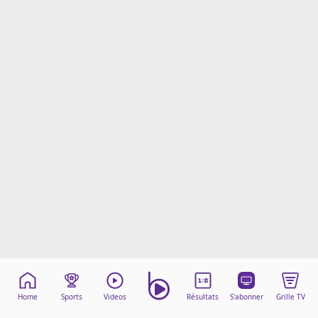
Mentions légales
Cookies
Protection des données
Paramétrer mon consentement
Home
Sports
Videos
Résultats
S'abonner
Grille TV