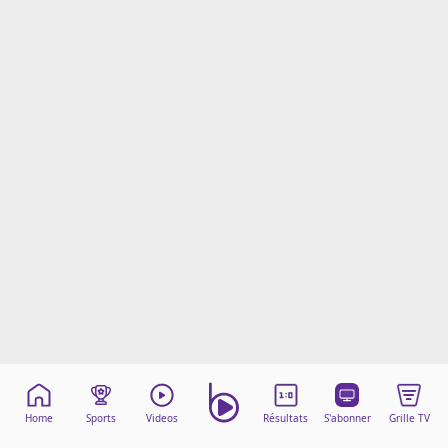
Mentions légales
Cookies
Protection des données
Paramétrer mon consentement
Home
Sports
Videos
Résultats
S'abonner
Grille TV