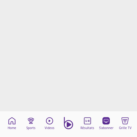
Mentions légales
Cookies
Protection des données
Paramétrer mon consentement
Home
Sports
Videos
Résultats
S'abonner
Grille TV