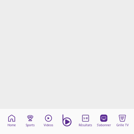
Mentions légales
Cookies
Protection des données
Paramétrer mon consentement
Home
Sports
Videos
Résultats
S'abonner
Grille TV