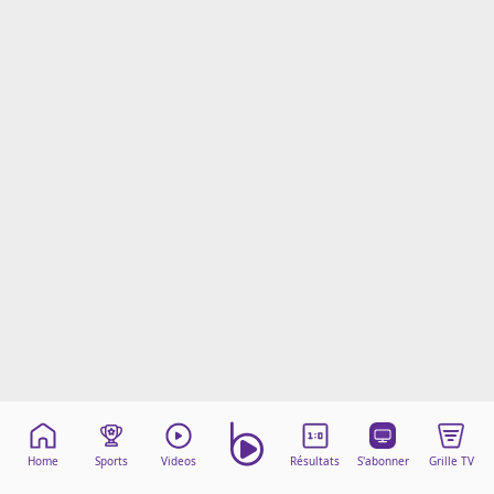
Mentions légales
Cookies
Protection des données
Paramétrer mon consentement
Home
Sports
Videos
Résultats
S'abonner
Grille TV