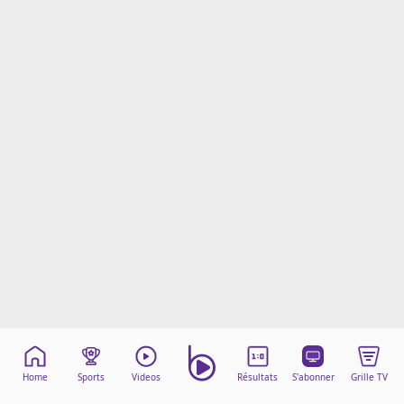
Mentions légales
Cookies
Protection des données
Paramétrer mon consentement
Home
Sports
Videos
Résultats
S'abonner
Grille TV