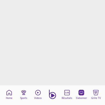
Mentions légales
Cookies
Protection des données
Paramétrer mon consentement
Home
Sports
Videos
Résultats
S'abonner
Grille TV