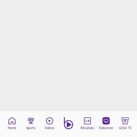
Mentions légales
Cookies
Protection des données
Paramétrer mon consentement
Home
Sports
Videos
Résultats
S'abonner
Grille TV