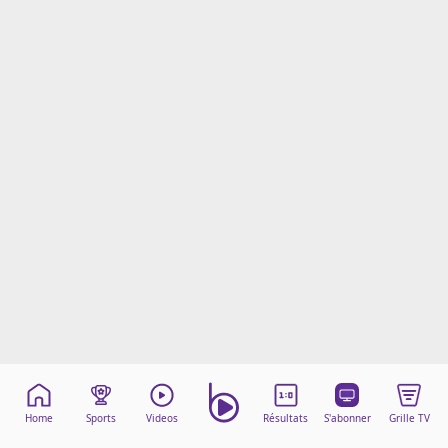
Mentions légales
Cookies
Protection des données
Paramétrer mon consentement
Home
Sports
Videos
Résultats
S'abonner
Grille TV