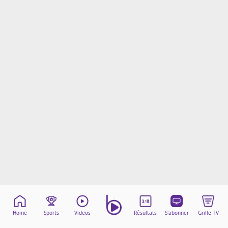
Mentions légales
Cookies
Protection des données
Paramétrer mon consentement
Home
Sports
Videos
Résultats
S'abonner
Grille TV