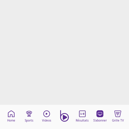
Mentions légales
Cookies
Protection des données
Paramétrer mon consentement
Home
Sports
Videos
Résultats
S'abonner
Grille TV