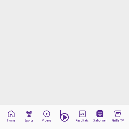
Mentions légales
Cookies
Protection des données
Paramétrer mon consentement
Home
Sports
Videos
Résultats
S'abonner
Grille TV