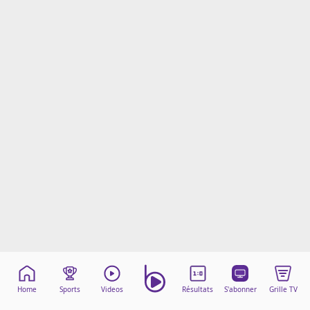
Mentions légales
Cookies
Protection des données
Paramétrer mon consentement
Home
Sports
Videos
Résultats
S'abonner
Grille TV