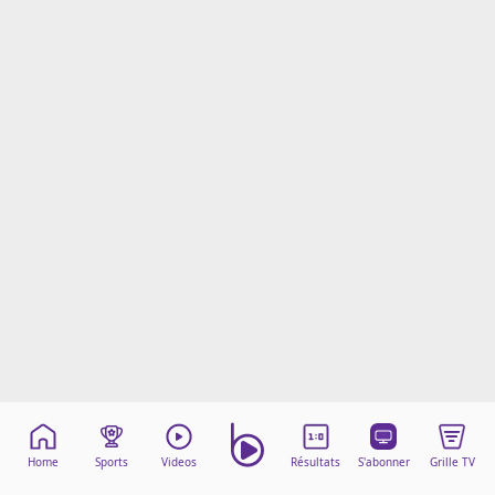
Mentions légales
Cookies
Protection des données
Paramétrer mon consentement
Home
Sports
Videos
Résultats
S'abonner
Grille TV