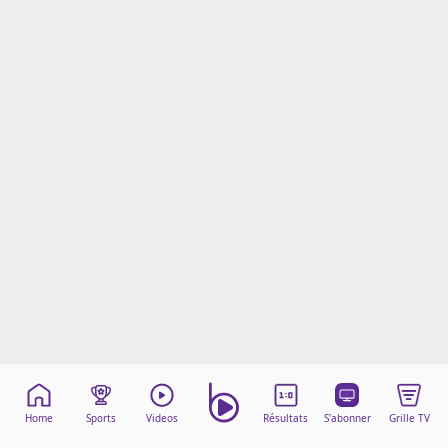
Mentions légales
Cookies
Protection des données
Paramétrer mon consentement
Home
Sports
Videos
Résultats
S'abonner
Grille TV