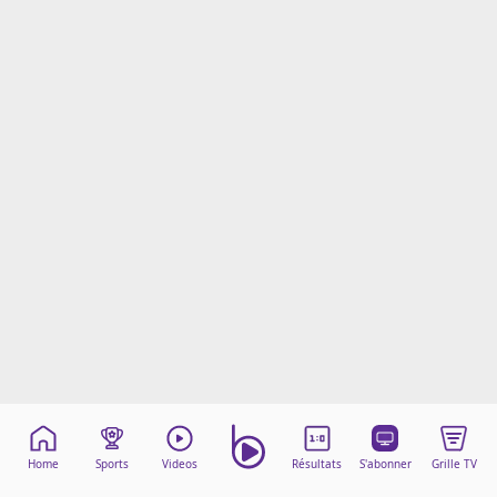
Mentions légales
Cookies
Protection des données
Paramétrer mon consentement
Home
Sports
Videos
Résultats
S'abonner
Grille TV