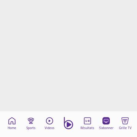
Mentions légales
Cookies
Protection des données
Paramétrer mon consentement
Home
Sports
Videos
Résultats
S'abonner
Grille TV