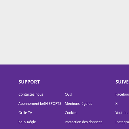
Cookies
Protection des données
Paramétrer mon consentement
SUPPORT
SUIV
Contactez nous
CGU
Faceboo
Abonnement beIN SPORTS
Mentions légales
X
Grille TV
Cookies
Youtube
beIN Régie
Protection des données
Instagr