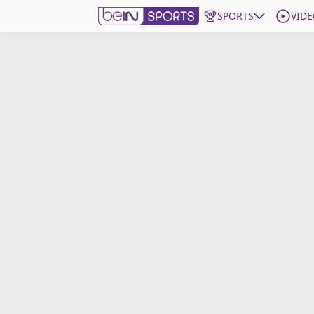
SPORTS
VIDE
beIN SPORTS CONNECT
Edition
France
Replays
Podcasts
En Direct
Gérer les notifications
Contactez nous
Grille TV
beINSPIRED
CGU
Mentions légales