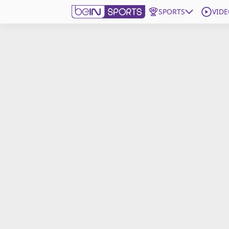
SPORTS
VIDE
beIN SPORTS CONNECT
Edition
France
Replays
Podcasts
En Direct
Gérer les notifications
Contactez nous
Grille TV
beINSPIRED
CGU
Mentions légales