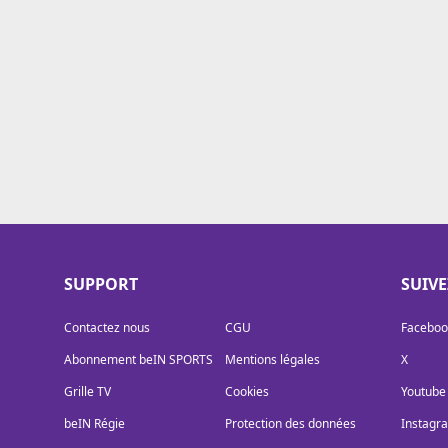
Cookies
Protection des données
Paramétrer mon consentement
SUPPORT
SUIV
Contactez nous
CGU
Faceboo
Abonnement beIN SPORTS
Mentions légales
X
Grille TV
Cookies
Youtube
beIN Régie
Protection des données
Instagr