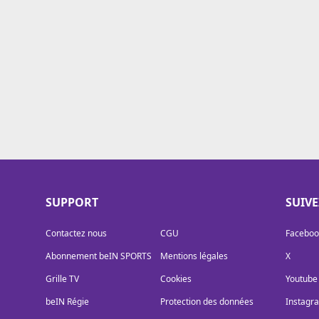
Cookies
Protection des données
Paramétrer mon consentement
SUPPORT
SUIV
Contactez nous
CGU
Faceboo
Abonnement beIN SPORTS
Mentions légales
X
Grille TV
Cookies
Youtube
beIN Régie
Protection des données
Instagr