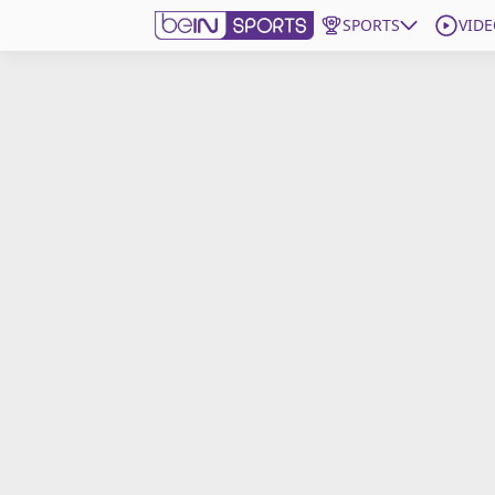
SPORTS
VIDE
beIN SPORTS CONNECT
Edition
France
Replays
Podcasts
En Direct
Gérer les notifications
Contactez nous
Grille TV
beINSPIRED
CGU
Mentions légales