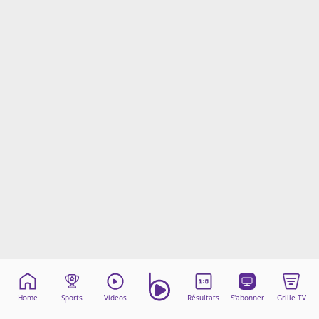
Mentions légales
Cookies
Protection des données
Paramétrer mon consentement
Home
Sports
Videos
Résultats
S'abonner
Grille TV