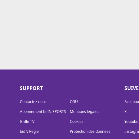
Cookies
Protection des données
Paramétrer mon consentement
SUPPORT
SUIV
Contactez nous
CGU
Faceboo
Abonnement beIN SPORTS
Mentions légales
X
Grille TV
Cookies
Youtube
beIN Régie
Protection des données
Instagr