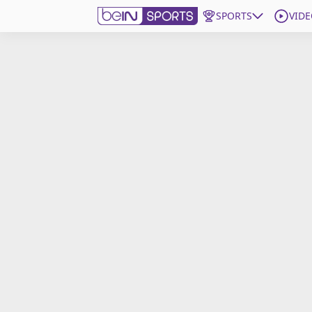
SPORTS
VIDE
beIN SPORTS CONNECT
Edition
France
Replays
Podcasts
En Direct
Gérer les notifications
Contactez nous
Grille TV
beINSPIRED
CGU
Mentions légales